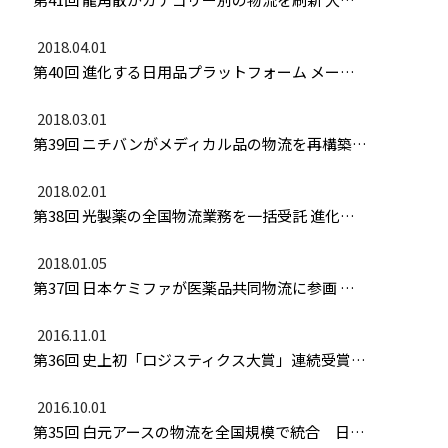
2018.04.01
第40回 進化する日用品プラットフォーム メーカー共同物流の最適解を追求
2018.03.01
第39回 ニチバンがメディカル品の物流を再構築 医薬品プラットフォームで全国一元管理
2018.02.01
第38回 光製薬の全国物流業務を一括受託 進化続ける医薬品共配ネットワーク
2018.01.05
第37回 日本ケミファが医薬品共同物流に参画 拠点分散と脱・路線便で安定供給維持
2016.11.01
第36回 史上初「ロジスティクス大賞」連続受賞 ドライバーの長時間労働削減に寄与
2016.10.01
第35回 白元アースの物流を全国規模で統合 日用品プラットフォームがさらに進化