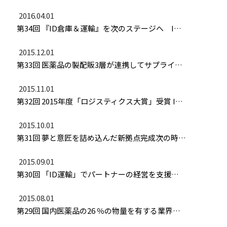
2016.04.01
第34回 『ID倉庫＆運輸』を次のステージへ ITを活用して物流に革新を起こす
2015.12.01
第33回 医薬品の製配販3層が連携してサプライチェーンの波動を改善
2015.11.01
第32回 2015年度「ロジスティクス大賞」受賞 ID運輸を活用してドライバー不足解消
2015.10.01
第31回 夢と意匠を詰め込んだ新拠点完成次の時代の物流がここから始まる
2015.09.01
第30回 「ID運輸」でパートナーの経営を支援配車業務と納品を“誰でもできる化”
2015.08.01
第29回 国内医薬品の26 ％の物量を有する業界最大のプラットフォームが始動