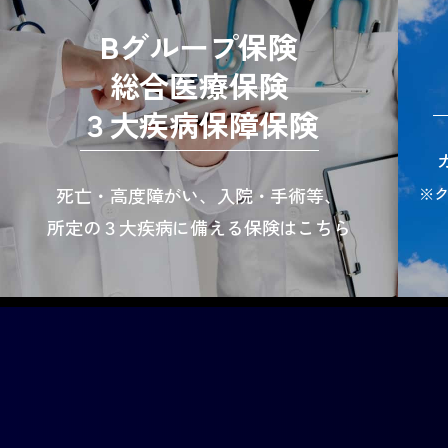
Bグループ保険
総合医療保険
３大疾病保障保険
※
死亡・高度障がい、入院・手術等、
所定の３大疾病に備える保険はこちら